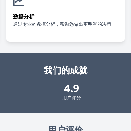
数据分析
通过专业的数据分析，帮助您做出更明智的决策。
我们的成就
4.9
用户评分
用户评价