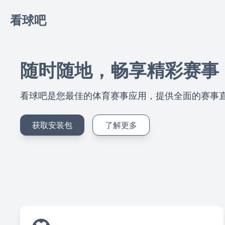
看球吧
随时随地，畅享精彩赛事
看球吧是您最佳的体育赛事应用，提供全面的赛事
获取安装包
了解更多