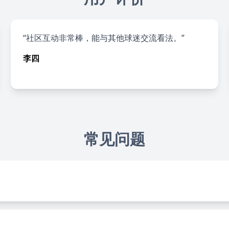
“社区互动非常棒，能与其他球迷交流看法。”
李四
常见问题